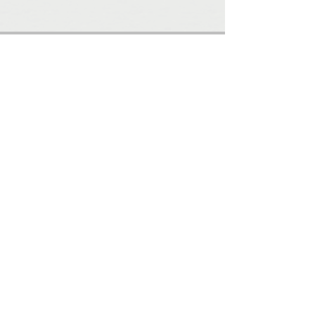
Prestations de service
Départements
Aménagement de l'espace
Design d'intérieur
Plans techniques
Architecture
d'intérieur
Conseil d'humeur
Décoration
3D Image
Ameublement
Vidéo 3D
Meubles sur mesure
Citation
Présentation
Style
Projets
Milieu du siècle
Maison
Industriel
Magasins
Art Déco
Restaurant
Art Nouveau
Bureau
Moderne