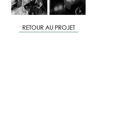
RETOUR AU PROJET
Prestations de service
Départements
Aménagement de l'espace
Design d'intérieur
Plans techniques
Architecture
d'intérieur
Conseil d'humeur
Décoration
3D Image
Ameublement
Vidéo 3D
Meubles sur mesure
Citation
Présentation
Style
Projets