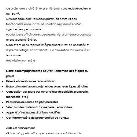
Ce projet consistait à rénover entièrement une maison ancienne
de 150 m².
Bien que spacieuse, la maison paraissait petite et peu
fonctionnelle en raison d’une isolation insuffisante et d’un
agencement peu optimisé.
Pourtant, elle offrait un très beau potentiel architectural que nous
avons souhaité révéler.
Nous avons donc repensé intégralement le rez-de-chaussée et
le premier étage, en travaillant sur la circulation, la luminosité et
les volumes.
Une mission complète
Notre accompagnement a couvert l’ensemble des étapes du
projet :
Relevé et création des plans existants
Élaboration de l’avant-projet et des plans techniques détaillés
Conception des plans par corps d’état (électricité, plomberie,
menuiserie, etc.)
Réalisation de rendus 3D photoréalistes
Sélection des matériaux, robinetteries, et mobiliers
Appel d’offres auprès d’artisans qualifiés
Gestion complète de la déclaration de travaux
Aides et financement
Grâce à l’appel d’offres que nous avons conduit avec des