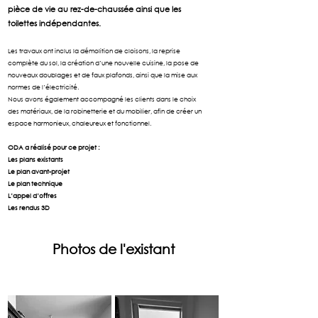
pièce de vie
au rez-de-chaussée ainsi que les
toilettes indépendantes.
Les travaux ont inclus la démolition de cloisons, la reprise
complète du sol, la création d’une nouvelle cuisine, la pose de
nouveaux doublages et de faux plafonds, ainsi que la mise aux
normes de l’électricité.
Nous avons également accompagné les clients dans le choix
des matériaux, de la robinetterie et du mobilier, afin de créer un
espace harmonieux, chaleureux et fonctionnel.
ODA a réalisé pour ce projet :
Les plans existants
Le plan avant-projet
Le plan technique
L’appel d’offres
Les rendus 3D
Photos de l'existant