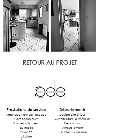
RETOUR AU PROJET
Prestations de service
Départements
Aménagement de l'espace
Design d'intérieur
Plans techniques
Architecture
d'intérieur
Conseil d'humeur
Décoration
3D Image
Ameublement
Vidéo 3D
Meubles sur mesure
Citation