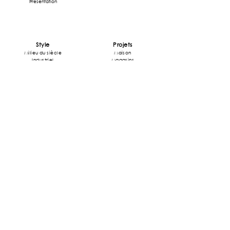
Présentation
Style
Projets
Milieu du siècle
Maison
Industriel
Magasins
Art Déco
Restaurant
Art Nouveau
Bureau
Moderne
Contact
contact@odafr.com
+33 6 76 10 06 35
Adresse:
13 Rue Jean Jaurès