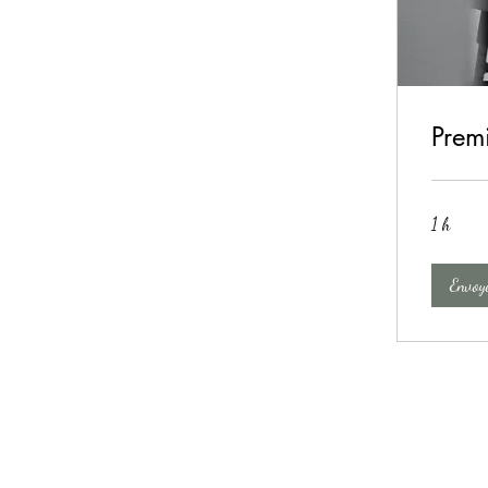
Premi
1 h
Envoy