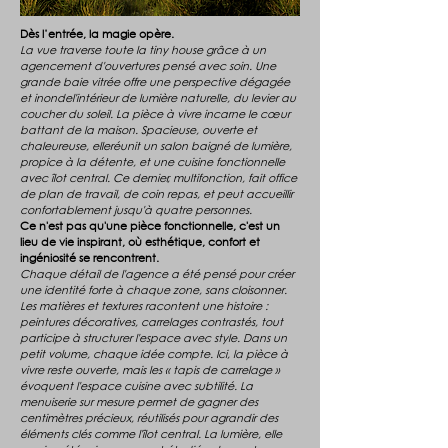
Dès l’entrée, la magie opère.
La vue traverse toute la tiny house grâce à un
agencement d'ouvertures pensé avec soin. Une
grande baie vitrée offre une perspective dégagée
et inondel'intérieur de lumière naturelle, du levier au
coucher du soleil. La pièce à vivre incarne le cœur
battant de la maison. Spacieuse, ouverte et
chaleureuse, elleréunit un salon baigné de lumière,
propice à la détente, et une cuisine fonctionnelle
avec îlot central. Ce dernier, multifonction, fait office
de plan de travail, de coin repas, et peut accueillir
confortablement jusqu'à quatre personnes.
Ce n'est pas qu'une pièce fonctionnelle, c'est un
lieu de vie inspirant, où esthétique, confort et
ingéniosité se rencontrent.
Chaque détail de l'agence a été pensé pour créer
une identité forte à chaque zone, sans cloisonner.
Les matières et textures racontent une histoire :
peintures décoratives, carrelages contrastés, tout
participe à structurer l'espace avec style. Dans un
petit volume, chaque idée compte. Ici, la pièce à
vivre reste ouverte, mais les « tapis de carrelage »
évoquent l'espace cuisine avec subtilité. La
menuiserie sur mesure permet de gagner des
centimètres précieux, réutilisés pour agrandir des
éléments clés comme l'îlot central. La lumière, elle