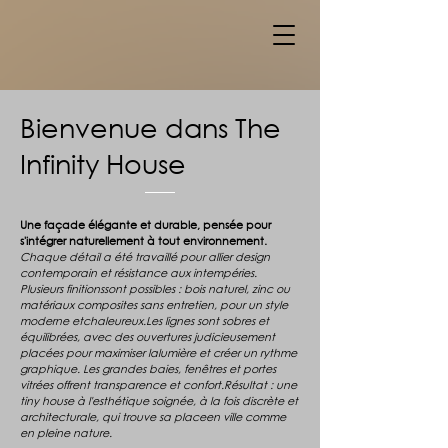
Bienvenue dans The
Infinity House
Une façade élégante et durable, pensée pour
s'intégrer naturellement à tout environnement.
Chaque détail a été travaillé pour allier design
contemporain et résistance aux intempéries.
Plusieurs finitionssont possibles : bois naturel, zinc ou
matériaux composites sans entretien, pour un style
moderne etchaleureux.Les lignes sont sobres et
équilibrées, avec des ouvertures judicieusement
placées pour maximiser lalumière et créer un rythme
graphique. Les grandes baies, fenêtres et portes
vitrées offrent transparence et confort.Résultat : une
tiny house à l'esthétique soignée, à la fois discrète et
architecturale, qui trouve sa placeen ville comme
en pleine nature.