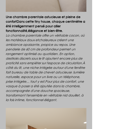
Une chambre parentale astucieuse et pleine de
confortDans cette tiny house, chaque centimètre a
été intelligemment pensé pour allier
fonctionnalité,élégance et bien-être.
La chambre parentale offre un véritable cocon, où
les matériaux doux etchaleureux créent une
ambiance apaisante, propice au repos. Une
penderie de 60 cm de profondeur permet un
rangement optimisé au quotidien. En option,
destiroirs discrets sous le lit ajoutent encore plus de
praticité sans empiéter sur l'espace de circulation.À
côté du lit, une niche intégrée autour d'une fenêtre
fait bureau de table de chevet astucieuse :lumière
naturelle, espace pour un livre ou un téléphone,
prise intégrée… tout y est.Pour plus de confort, une
vasque à poser a été ajoutée dans la chambre,
accompagnée d'une douche spacieuse,
transformant l'ensemble en véritable nid douillet, à
la fois intime, fonctionnel élégant.