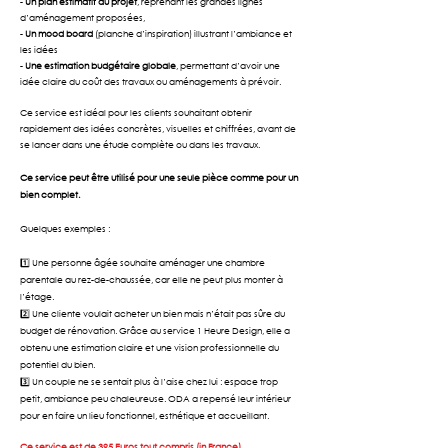
-
Un plan estimatif du projet
, reprenant les grandes lignes
d’aménagement proposées,
-
Un mood board
(planche d’inspiration) illustrant l’ambiance et
les idées
-
Une estimation budgétaire globale
, permettant d’avoir une
idée claire du coût des travaux ou aménagements à prévoir.
Ce service est idéal pour les clients souhaitant obtenir
rapidement des idées concrètes, visuelles et chiffrées, avant de
se lancer dans une étude complète ou dans les travaux.
Ce service peut être utilisé pour une seule pièce comme pour un
bien complet.
Quelques exemples :
1️⃣ Une personne âgée souhaite aménager une chambre
parentale au rez-de-chaussée, car elle ne peut plus monter à
l’étage.
2️⃣ Une cliente voulait acheter un bien mais n’était pas sûre du
budget de rénovation. Grâce au service 1 Heure Design, elle a
obtenu une estimation claire et une vision professionnelle du
potentiel du bien.
3️⃣ Un couple ne se sentait plus à l’aise chez lui : espace trop
petit, ambiance peu chaleureuse. ODA a repensé leur intérieur
pour en faire un lieu fonctionnel, esthétique et accueillant.
Ce service est de 395 Euros tout compris (in France)