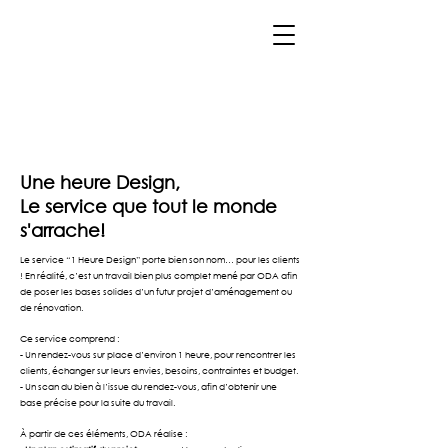
Une heure Design,
Le service que tout le monde
s'arrache!
Le service “1 Heure Design” porte bien son nom… pour les clients
! En réalité, c’est un travail bien plus complet mené par ODA afin
de poser les bases solides d’un futur projet d’aménagement ou
de rénovation.
Ce service comprend :
- Un rendez-vous sur place d’environ 1 heure, pour rencontrer les
clients, échanger sur leurs envies, besoins, contraintes et budget.
- Un scan du bien à l’issue du rendez-vous, afin d’obtenir une
base précise pour la suite du travail.
À partir de ces éléments, ODA réalise :