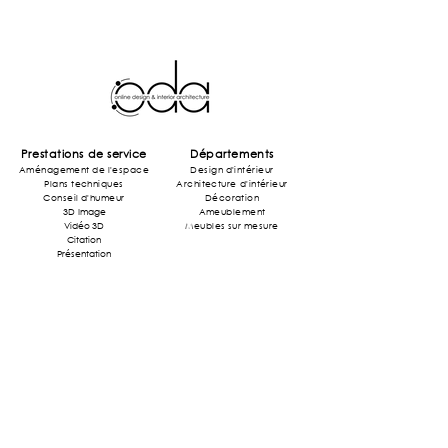
Prestations de service
Départements
Aménagement de l'espace
Design d'intérieur
Plans techniques
Architecture
d'intérieur
Conseil d'humeur
Décoration
3D Image
Ameublement
Vidéo 3D
Meubles sur mesure
Citation
Présentation
Style
Projets
Milieu du siècle
Maison
Industriel
Magasins
Art Déco
Restaurant
Art Nouveau
Bureau
Moderne